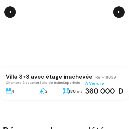
Villa S+3 avec étage inachevée
Réf-18839
Chambre à coucher
Salle de bains
Superficie
À Vendre
360 000 D
4
2
180
m2