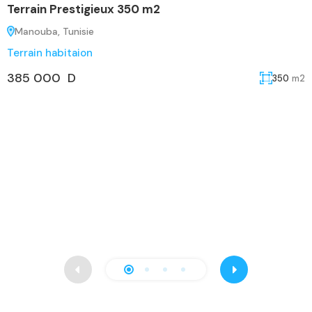
Terrain Prestigieux 350 m2
T
‫‪Manouba, Tunisie
Terrain habitaion
T
385 000 D
350
m2