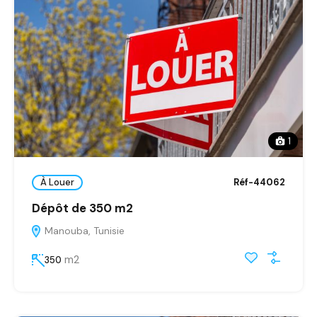
1
À Louer
Réf-44062
Dépôt de 350 m2
Manouba, Tunisie
m2
350