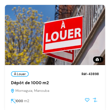
1
À Louer
Réf-43898
Dépôt de 1000 m2
Mornaguia, Manouba
m2
1000