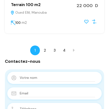
Terrain 100 m2
22 000 D
Oued Ellil, Manouba
m2
100
1
2
3
4
Contactez-nous