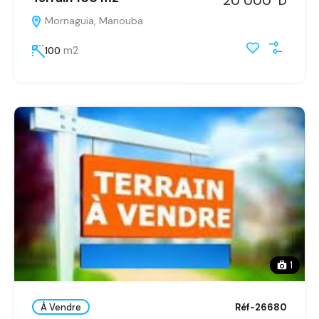
20 000 D
Mornaguia, Manouba
m2
100
1
À Vendre
Réf-26680