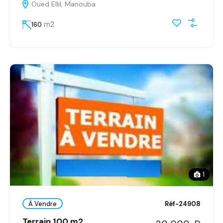
Oued Ellil, Manouba
m2
160
1
À Vendre
Réf-24908
Terrain 100 m2