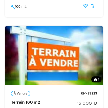
m2
100
1
À Vendre
Réf-23223
Terrain 160 m2
15 000 D