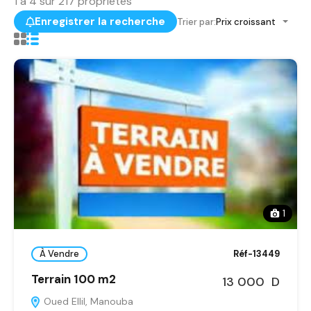
1
à
4
sur
217
propriétés
Enregistrer la recherche
Trier par:
Prix croissant
1
À Vendre
Réf-13449
Terrain 100 m2
13 000 D
Oued Ellil, Manouba