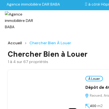
Agence immobilière DAR BABA
à côté Hôpi
Accueil
Chercher Bien À Louer
Chercher Bien à Louer
1
à
4
sur
67
propriétés
À Louer
Dépôt de 
Raoued, Ari
m2
400