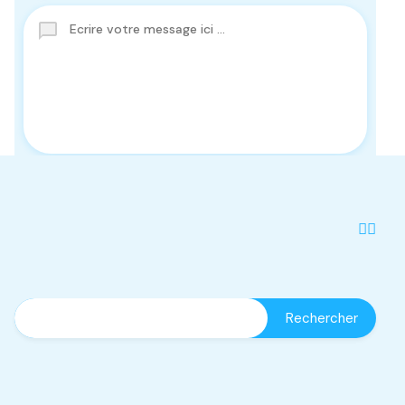
Agence immobilière DAR BABA
à côté Hopital RAZI et le nouveau MONOPRIX, cité
des Oranges, Manouba, TUNISIE
(+216) 55 633 000 - 51 66 0000