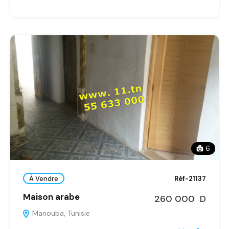
6
À Vendre
Réf-21137
Maison arabe
260 000 D
Manouba, Tunisie