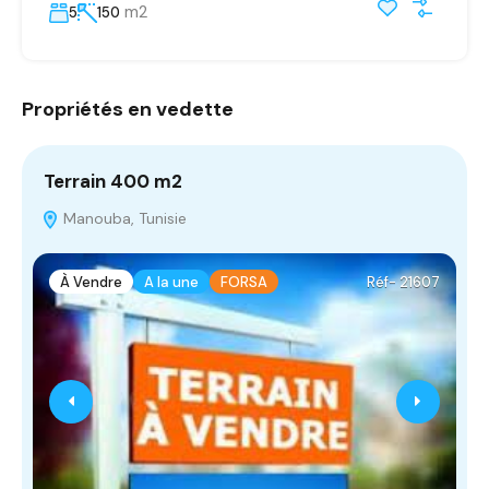
m2
5
150
Propriétés en vedette
Terrain 400 m2
T
Manouba, Tunisie
À Vendre
A la une
FORSA
Réf- 21607