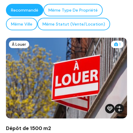
Recommandé
Même Type De Propriété
Même Ville
Même Statut (Vente/Location)
À Louer
1
Dépôt de 1500 m2