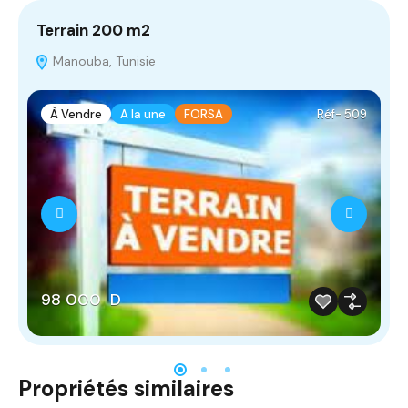
Terrain 200 m2
T
Manouba, Tunisie
À Vendre
A la une
FORSA
Réf- 509
98 000 D
Propriétés similaires