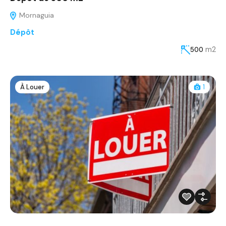
Mornaguia
Dépôt
m2
500
À Louer
1