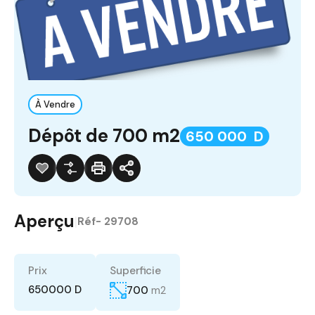
À Vendre
Dépôt de 700 m2
650 000 D
Aperçu
|
Réf-
29708
Prix
Superficie
650000 D
700
m2