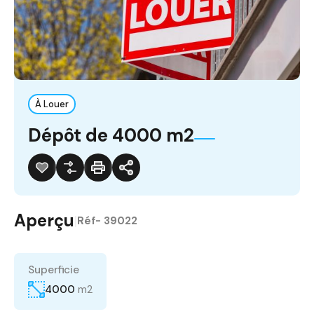
À Louer
Dépôt de 4000 m2
Aperçu
|
Réf-
39022
Superficie
4000
m2