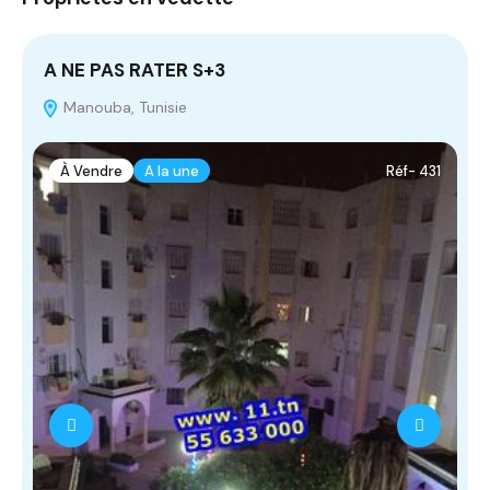
A NE PAS RATER S+3
T
Manouba, Tunisie
À Vendre
A la une
Réf- 431