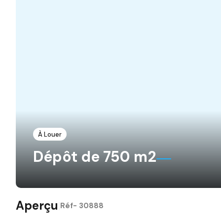
À Louer
Dépôt de 750 m2
Aperçu
|
Réf-
30888