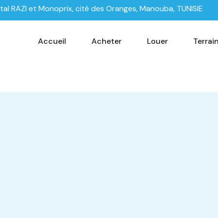
tal RAZI et Monoprix, cité des Oranges, Manouba, TUNISIE
Accueil
Acheter
Louer
Terrai