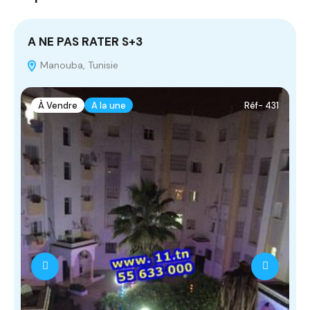
A NE PAS RATER S+3
T
Manouba, Tunisie
À Vendre
A la une
Réf- 431