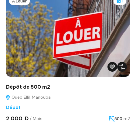
À Louer
1
Dépôt de 500 m2
Oued Ellil, Manouba
Dépôt
2 000 D
/ Mois
m2
500