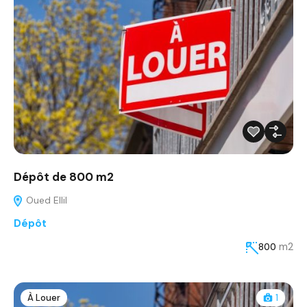
Dépôt de 800 m2
Oued Ellil
Dépôt
m2
800
À Louer
1