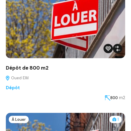
Dépôt de 800 m2
Oued Ellil
Dépôt
m2
800
À Louer
1