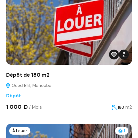
Dépôt de 180 m2
Oued Ellil, Manouba
Dépôt
1 000 D
/ Mois
m2
180
À Louer
1