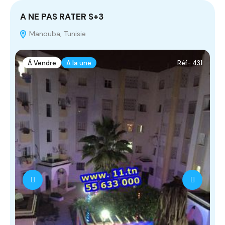
A NE PAS RATER S+3
T
Manouba, Tunisie
À Vendre
A la une
Réf- 431