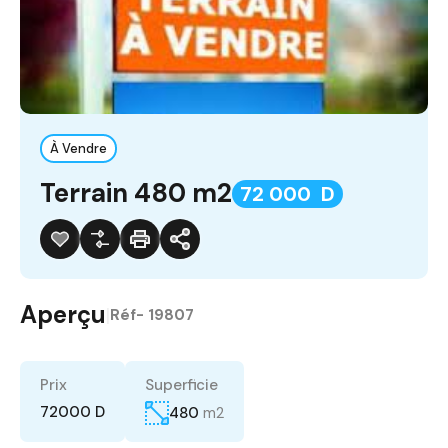
À Vendre
Terrain 480 m2
72 000 D
Aperçu
|
Réf-
19807
Prix
Superficie
72000 D
480
m2