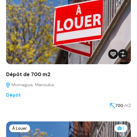
Dépôt de 700 m2
Mornaguia, Manouba
Dépôt
m2
700
À Louer
1