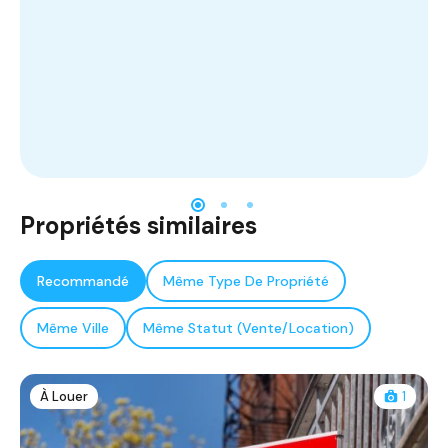
Propriétés similaires
Recommandé
Même Type De Propriété
Même Ville
Même Statut (Vente/Location)
À Louer
1