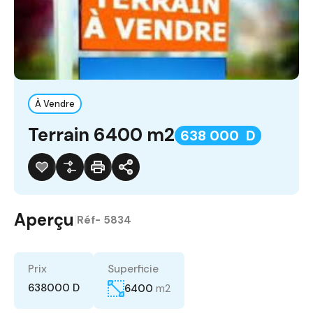
À Vendre
Terrain 6400 m2
638 000 D
Aperçu
|
Réf-
5834
Prix
Superficie
638000 D
6400
m2