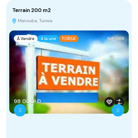
Terrain 200 m2
A
Manouba, Tunisie
À Vendre
A la une
FORSA
Réf- 509
98 000 D