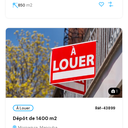
m2
850
1
À Louer
Réf-43899
Dépôt de 1400 m2
Mornaguia, Manouba