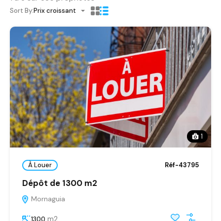
Sort By:
Prix croissant
1
À Louer
Réf-43795
Dépôt de 1300 m2
Mornaguia
m2
1300