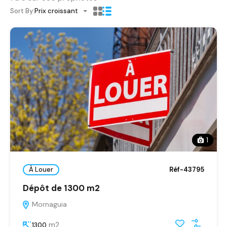
Sort By:
Prix croissant
1
À Louer
Réf-43795
Dépôt de 1300 m2
Mornaguia
m2
1300