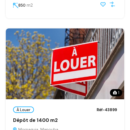
m2
850
1
À Louer
Réf-43899
Dépôt de 1400 m2
Mornaguia, Manouba