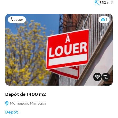
m2
850
À Louer
1
Dépôt de 1400 m2
Mornaguia, Manouba
Dépôt