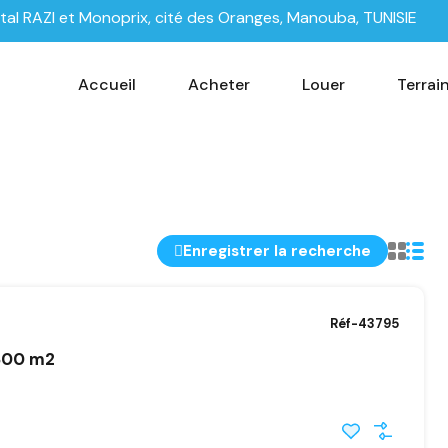
tal RAZI et Monoprix, cité des Oranges, Manouba, TUNISIE
Accueil
Acheter
Louer
Terrai
Enregistrer la recherche
Réf-43795
300 m2