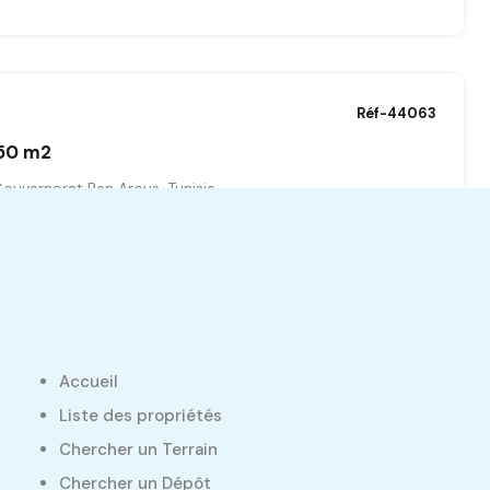
Réf-44063
50 m2
ouvernorat Ben Arous, Tunisie
Réf-43899
Accueil
400 m2
Liste des propriétés
 Manouba
Chercher un Terrain
Chercher un Dépôt