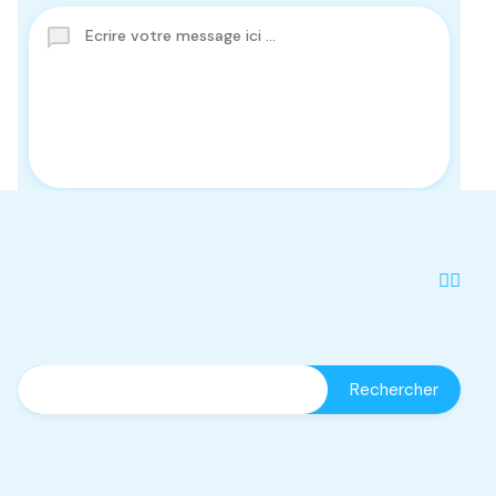
Agence immobilière DAR BABA
à côté Hopital RAZI et le nouveau MONOPRIX, cité
des Oranges, Manouba, TUNISIE
(+216) 55 633 000 - 51 66 0000