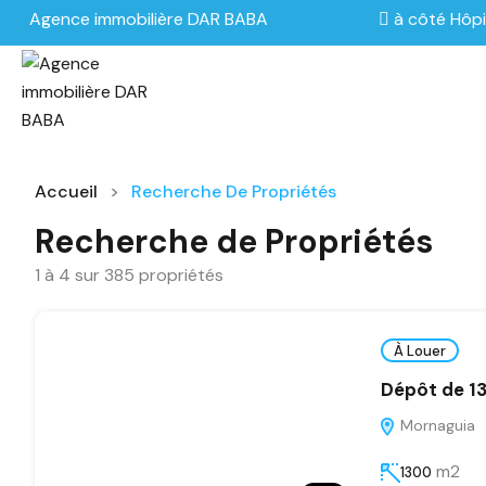
Agence immobilière DAR BABA
à côté Hôpi
Accueil
Recherche De Propriétés
Recherche de Propriétés
1
à
4
sur
385
propriétés
À Louer
Dépôt de 1
Mornaguia
m2
1300