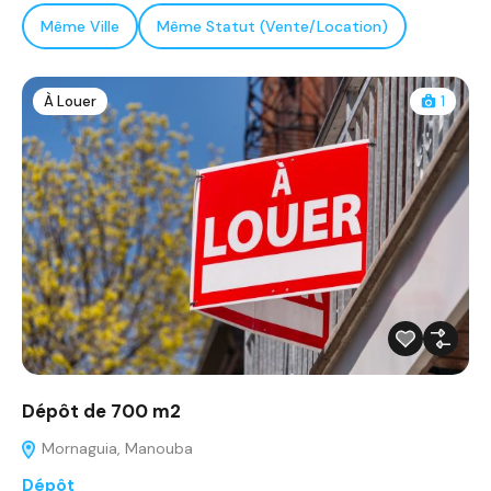
Même Ville
Même Statut (Vente/Location)
À Louer
1
Dépôt de 700 m2
Mornaguia, Manouba
Dépôt