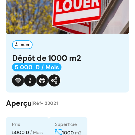
À Louer
Dépôt de 1000 m2
5 000 D / Mois
Aperçu
|
Réf-
23021
Prix
Superficie
5000 D
/ Mois
1000
m2