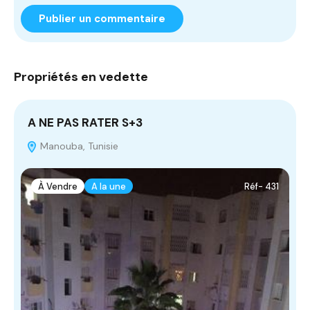
Propriétés en vedette
A NE PAS RATER S+3
T
Manouba, Tunisie
À Vendre
A la une
Réf- 431