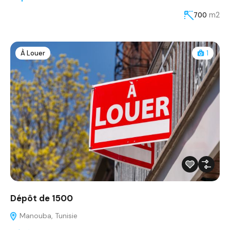
m2
700
À Louer
1
Dépôt de 1500
Manouba, Tunisie