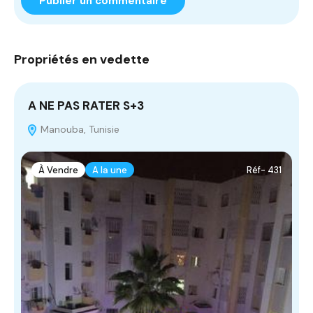
Propriétés en vedette
A NE PAS RATER S+3
T
Manouba, Tunisie
À Vendre
A la une
Réf- 431