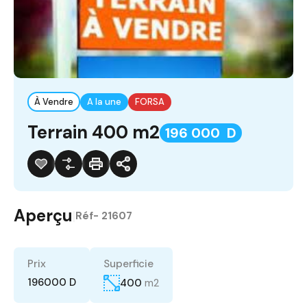
À Vendre
A la une
FORSA
Terrain 400 m2
196 000 D
Aperçu
|
Réf-
21607
Prix
Superficie
196000 D
400
m2