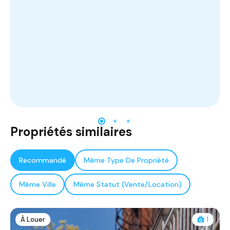
Propriétés similaires
Recommandé
Même Type De Propriété
Même Ville
Même Statut (Vente/Location)
À Louer
1