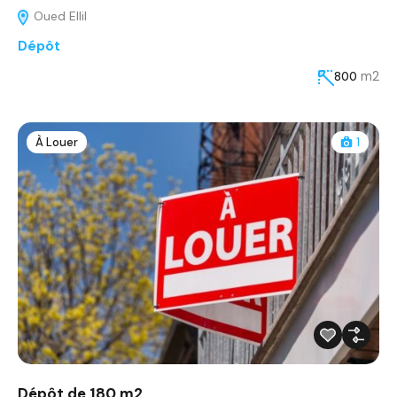
Oued Ellil
Dépôt
m2
800
À Louer
1
Dépôt de 180 m2