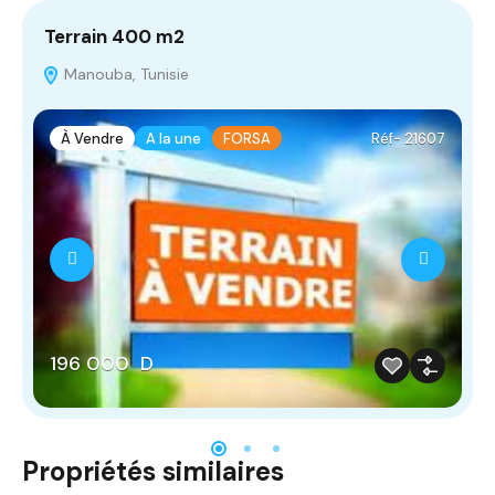
Terrain 400 m2
T
Manouba, Tunisie
À Vendre
A la une
FORSA
Réf- 21607
196 000 D
Propriétés similaires