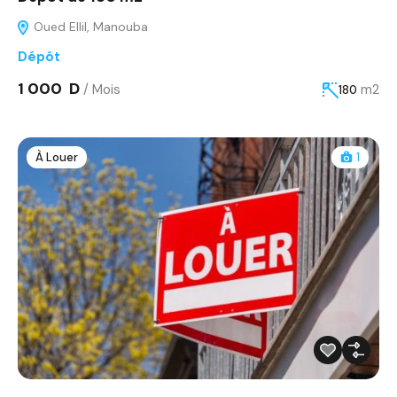
Oued Ellil, Manouba
Dépôt
1 000 D
/ Mois
m2
180
À Louer
1