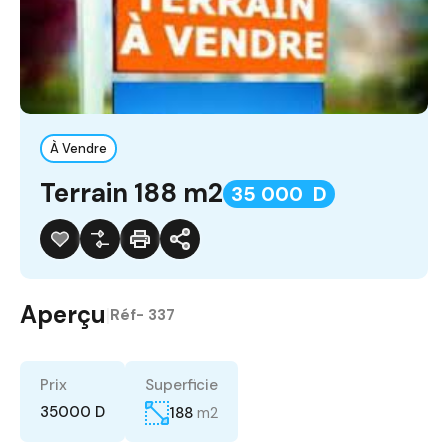
À Vendre
Terrain 188 m2
35 000 D
Aperçu
|
Réf-
337
Prix
Superficie
35000 D
188
m2