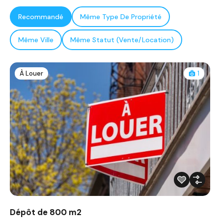
Recommandé
Même Type De Propriété
Même Ville
Même Statut (Vente/Location)
À Louer
1
Dépôt de 800 m2