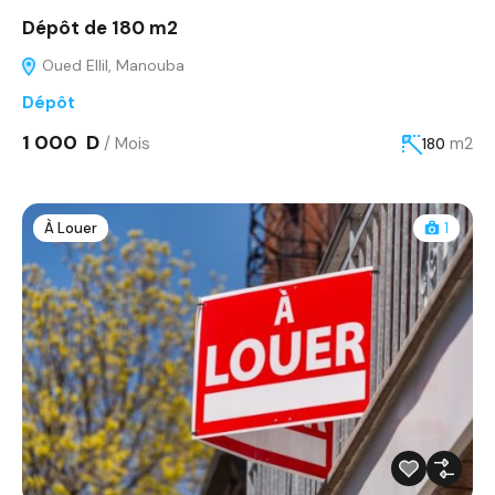
Dépôt de 180 m2
Oued Ellil, Manouba
Dépôt
1 000 D
/ Mois
m2
180
À Louer
1