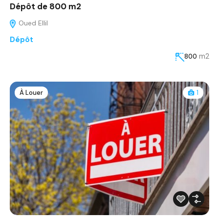
Dépôt de 800 m2
Oued Ellil
Dépôt
m2
800
À Louer
1