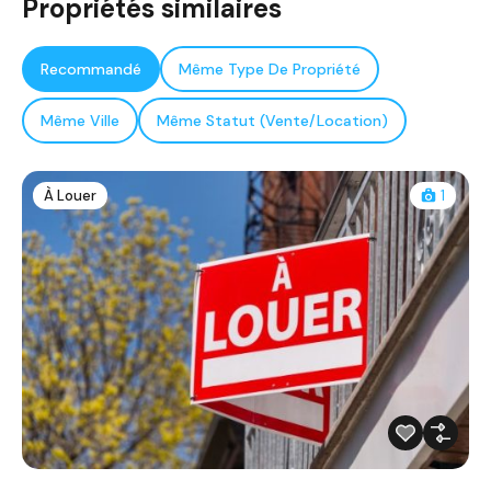
Propriétés similaires
Recommandé
Même Type De Propriété
Même Ville
Même Statut (Vente/Location)
À Louer
1