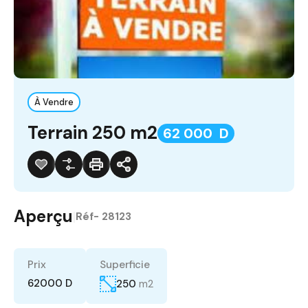
À Vendre
Terrain 250 m2
62 000 D
Aperçu
|
Réf-
28123
Prix
Superficie
62000 D
250
m2