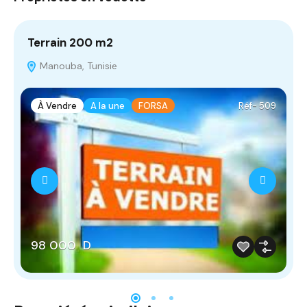
Terrain 200 m2
T
Manouba, Tunisie
À Vendre
A la une
FORSA
Réf- 509
98 000 D