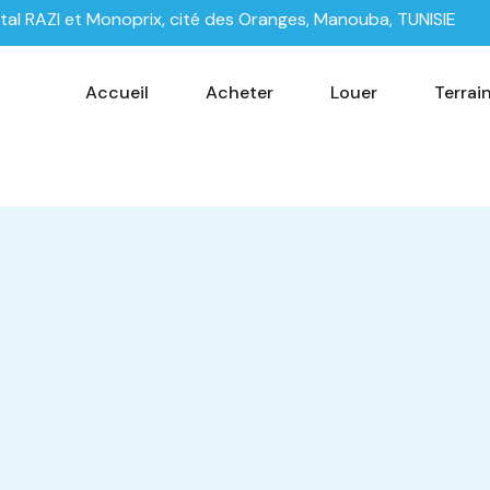
tal RAZI et Monoprix, cité des Oranges, Manouba, TUNISIE
Accueil
Acheter
Louer
Terrai