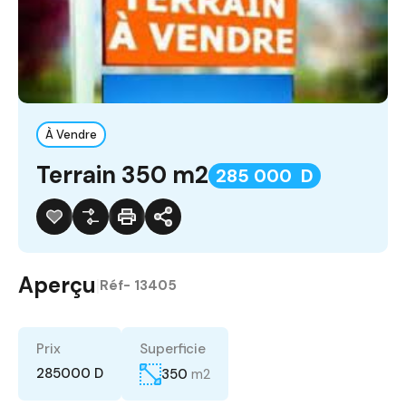
À Vendre
Terrain 350 m2
285 000 D
Aperçu
|
Réf-
13405
Prix
Superficie
285000 D
350
m2