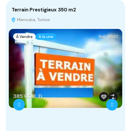
Terrain Prestigieux 350 m2
T
‫‪Manouba, Tunisie
À Vendre
A la une
Réf- 13527
385 000 D