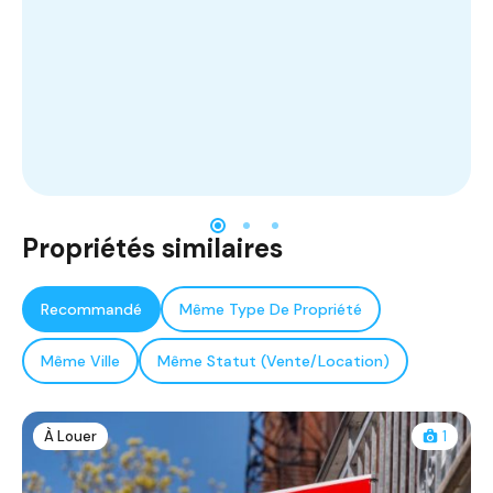
Propriétés similaires
Recommandé
Même Type De Propriété
Même Ville
Même Statut (Vente/Location)
À Louer
1