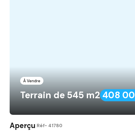
À Vendre
Terrain de 545 m2
408 0
Aperçu
|
Réf-
41780