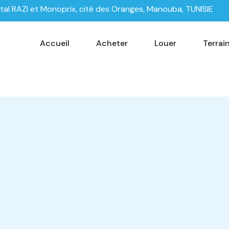
tal RAZI et Monoprix, cité des Oranges, Manouba, TUNISIE
Accueil
Acheter
Louer
Terrai