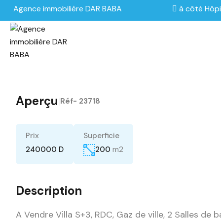
Agence immobilière DAR BABA
à côté Hôpi
Aperçu
|
Réf-
23718
Prix
Superficie
m2
240000 D
200
Description
A Vendre Villa S+3, RDC, Gaz de ville, 2 Salles de 