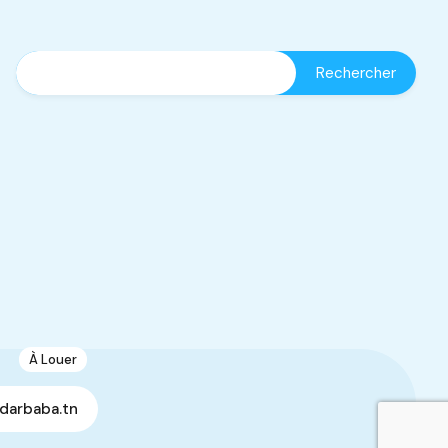
À Louer
13
Spacieuse Villa S+3
darbaba.tn
Manouba, Tunisie