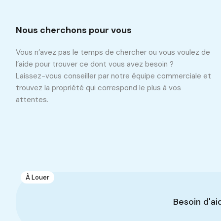
Nous cherchons pour vous
Vous n’avez pas le temps de chercher ou vous voulez de
l’aide pour trouver ce dont vous avez besoin ?
Laissez-vous conseiller par notre équipe commerciale et
trouvez la propriété qui correspond le plus à vos
attentes.
Propriétés similaires
Recommandé
Même Type De Propriété
Même Ville
À Louer
1
Dépôt de 800 m2
Besoin d'ai
Oued Ellil