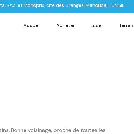
tal RAZI et Monoprix, cité des Oranges, Manouba, TUNISIE
Accueil
Acheter
Louer
Terrai
bains, Bonne voisinage, proche de toutes les