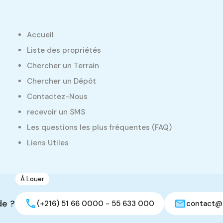
Accueil
Liste des propriétés
Chercher un Terrain
Chercher un Dépôt
Contactez-Nous
recevoir un SMS
Les questions les plus fréquentes (FAQ)
Liens Utiles
Même Statut (Vente/Location)
À Louer
1
Dépôt de 180 m2
de ?
(+216) 51 66 0000 - 55 633 000
contact@
Oued Ellil, Manouba