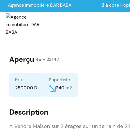
Agence immobilière DAR BABA
à côté Hôpi
Aperçu
|
Réf-
22147
Prix
Superficie
m2
250000 D
240
Description
A Vendre Maison sur 2 étages sur un terrain de 