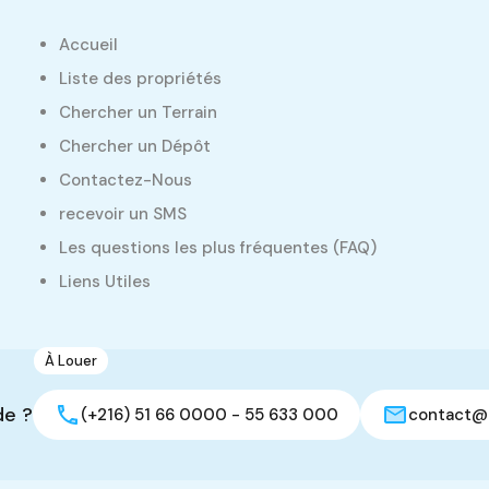
Accueil
Liste des propriétés
Chercher un Terrain
Chercher un Dépôt
Contactez-Nous
recevoir un SMS
Les questions les plus fréquentes (FAQ)
Liens Utiles
Même Statut (Vente/Location)
À Louer
1
Dépôt de 180 m2
de ?
(+216) 51 66 0000 - 55 633 000
contact@
Oued Ellil, Manouba
Dépôt