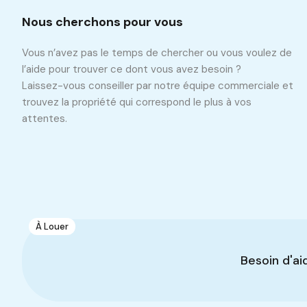
Nous cherchons pour vous
Vous n’avez pas le temps de chercher ou vous voulez de
l’aide pour trouver ce dont vous avez besoin ?
Laissez-vous conseiller par notre équipe commerciale et
trouvez la propriété qui correspond le plus à vos
attentes.
Propriétés similaires
Recommandé
Même Type De Propriété
Même Ville
À Louer
1
Dépôt de 800 m2
Besoin d'ai
Oued Ellil
Dépôt