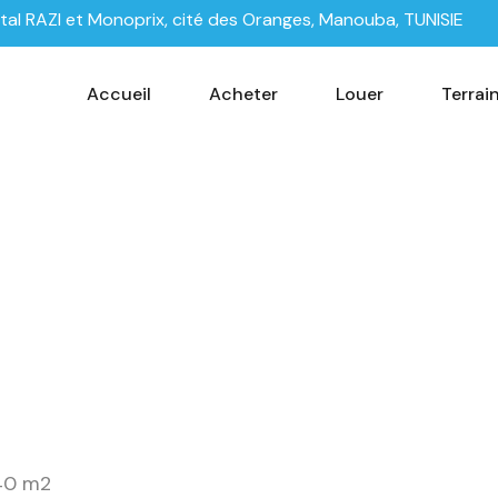
tal RAZI et Monoprix, cité des Oranges, Manouba, TUNISIE
Accueil
Acheter
Louer
Terrai
240 m2