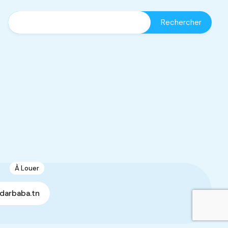
À Louer
13
Spacieuse Villa S+3
darbaba.tn
Manouba, Tunisie
Villa