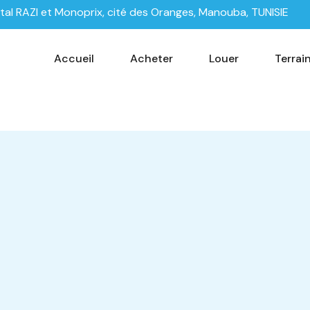
tal RAZI et Monoprix, cité des Oranges, Manouba, TUNISIE
Accueil
Acheter
Louer
Terrai