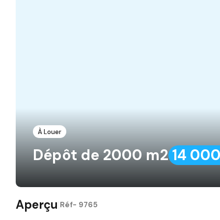
À Louer
Dépôt de 2000 m2
14 000
Aperçu
|
Réf-
9765