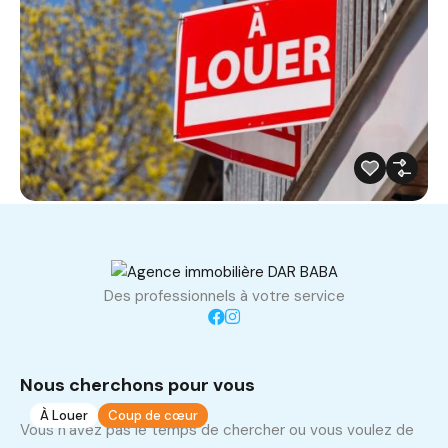
Dépôt de 100 m2
Khaznadar, Bardo
Des professionnels à votre service
Dépôt
1 000 D
/ Mois
m2
100
Nous cherchons pour vous
À Louer
Coup de cœur
1
Vous n’avez pas le temps de chercher ou vous voulez de