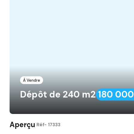
À Vendre
Dépôt de 240 m2
180 00
Aperçu
|
Réf-
17333