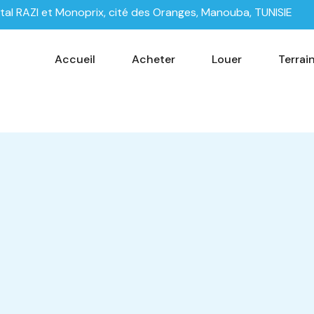
tal RAZI et Monoprix, cité des Oranges, Manouba, TUNISIE
Accueil
Acheter
Louer
Terrai