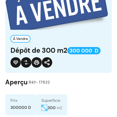
À Vendre
Dépôt de 300 m2
300 000 D
Aperçu
|
Réf-
17822
Prix
Superficie
300000 D
300
m2