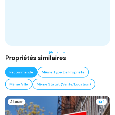
Propriétés similaires
Recommandé
Même Type De Propriété
Même Ville
Même Statut (Vente/Location)
À Louer
1