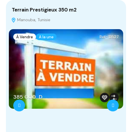
Terrain Prestigieux 350 m2
T
‫‪Manouba, Tunisie
À Vendre
A la une
Réf- 13527
385 000 D