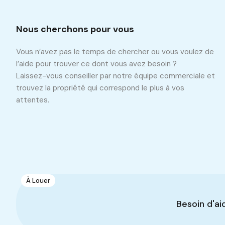
Nous cherchons pour vous
Vous n’avez pas le temps de chercher ou vous voulez de
l’aide pour trouver ce dont vous avez besoin ?
Laissez-vous conseiller par notre équipe commerciale et
trouvez la propriété qui correspond le plus à vos
attentes.
Propriétés similaires
Recommandé
Même Type De Propriété
Même Ville
À Louer
1
Dépôt de 700 m2
Besoin d'ai
Manouba, Tunisie