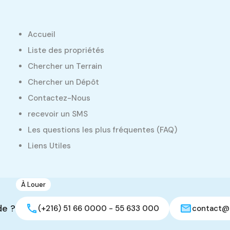
Accueil
Liste des propriétés
Chercher un Terrain
Chercher un Dépôt
Contactez-Nous
recevoir un SMS
Les questions les plus fréquentes (FAQ)
Liens Utiles
Même Statut (Vente/Location)
À Louer
1
Dépôt de 2400 m2
de ?
(+216) 51 66 0000 - 55 633 000
contact@
Manouba, Tunisie