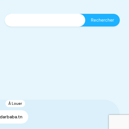
À Louer
1
Dépôt de 750 m2
darbaba.tn
Manouba, Tunisie