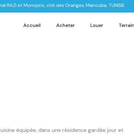
tal RAZI et Monoprix, cité des Oranges, Manouba, TUNISIE
Accueil
Acheter
Louer
Terrai
uisine équipée, dans une résidence gardée jour et