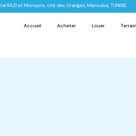
tal RAZI et Monoprix, cité des Oranges, Manouba, TUNISIE
Accueil
Acheter
Louer
Terrai