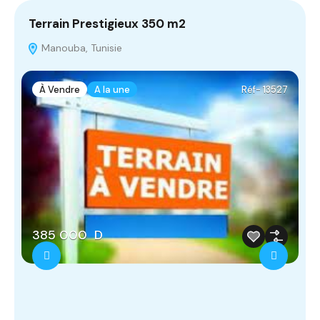
Terrain Prestigieux 350 m2
A
‫‪Manouba, Tunisie
À Vendre
A la une
Réf- 13527
385 000 D