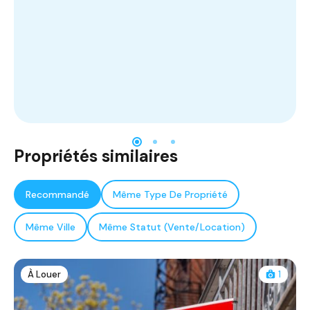
Propriétés similaires
Recommandé
Même Type De Propriété
Même Ville
Même Statut (Vente/Location)
À Louer
1