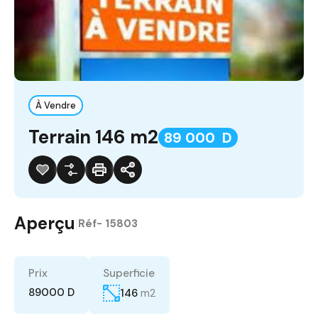
À Vendre
Terrain 146 m2
89 000 D
Aperçu
|
Réf-
15803
Prix
Superficie
89000 D
146
m2