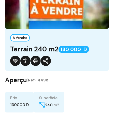
À Vendre
Terrain 240 m2
130 000 D
Aperçu
|
Réf-
4498
Prix
Superficie
130000 D
240
m2