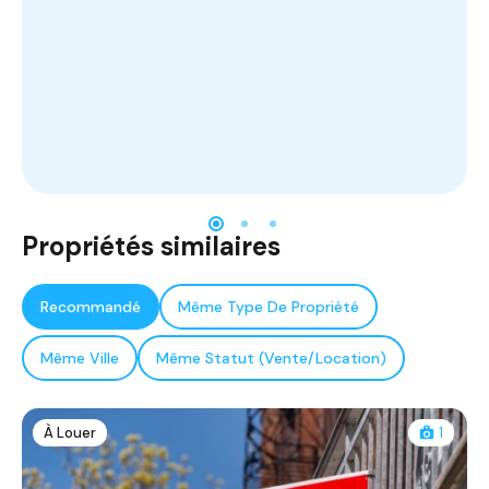
Propriétés similaires
Recommandé
Même Type De Propriété
Même Ville
Même Statut (Vente/Location)
À Louer
1