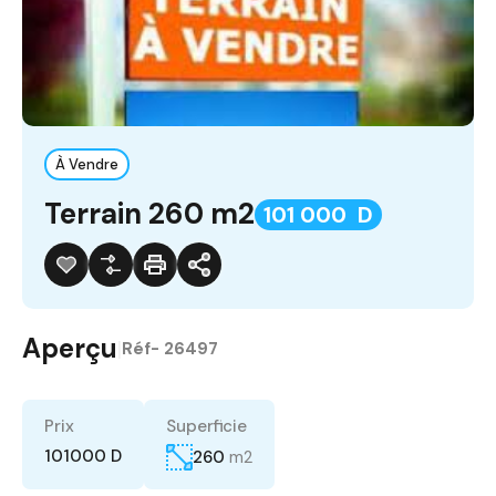
À Vendre
Terrain 260 m2
101 000 D
Aperçu
|
Réf-
26497
Prix
Superficie
101000 D
260
m2