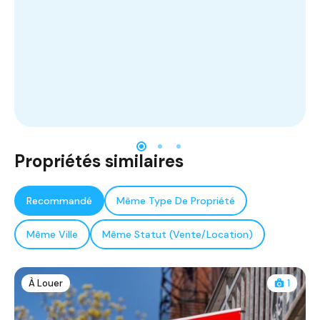
Propriétés similaires
Recommandé
Même Type De Propriété
Même Ville
Même Statut (Vente/Location)
À Louer
1