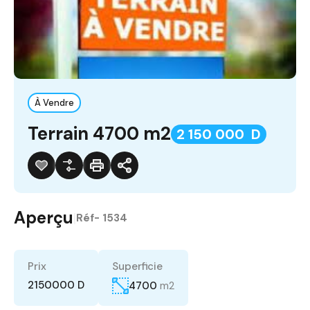
À Vendre
Terrain 4700 m2
2 150 000 D
Aperçu
|
Réf-
1534
Prix
Superficie
2150000 D
4700
m2