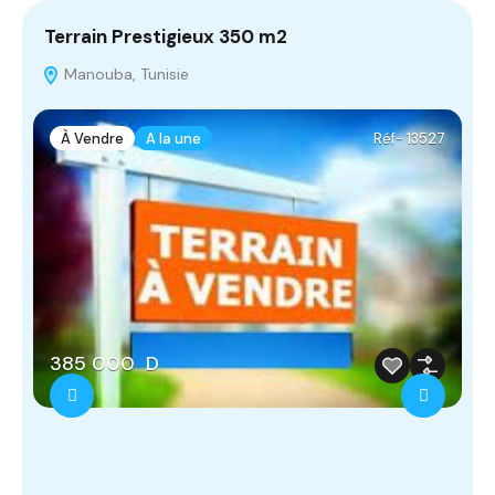
Terrain Prestigieux 350 m2
A
‫‪Manouba, Tunisie
À Vendre
A la une
Réf- 13527
385 000 D