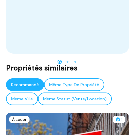
Propriétés similaires
Recommandé
Même Type De Propriété
Même Ville
Même Statut (Vente/Location)
À Louer
1