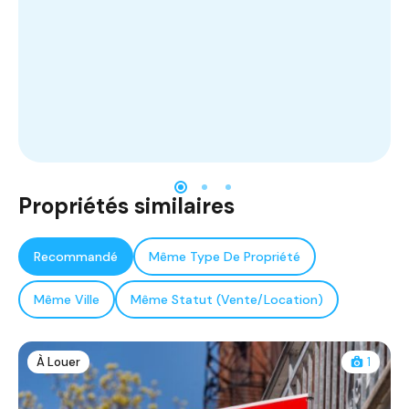
Propriétés similaires
Recommandé
Même Type De Propriété
Même Ville
Même Statut (Vente/Location)
À Louer
1