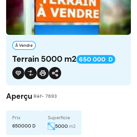
À Vendre
Terrain 5000 m2
650 000 D
Aperçu
|
Réf-
7893
Prix
Superficie
650000 D
5000
m2