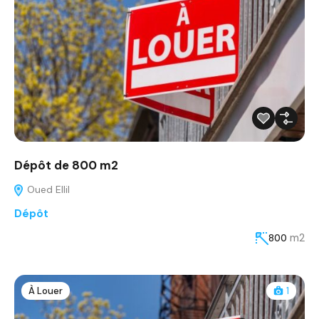
Dépôt de 800 m2
Oued Ellil
Dépôt
m2
800
À Louer
1