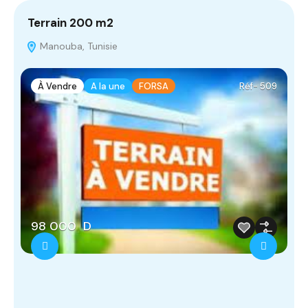
Terrain 200 m2
T
Manouba, Tunisie
À Vendre
A la une
FORSA
Réf- 509
98 000 D