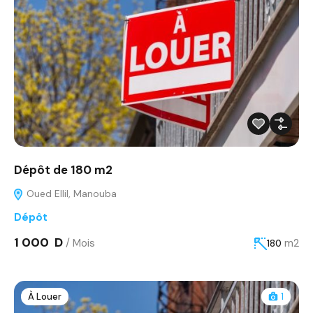
Dépôt de 180 m2
Oued Ellil, Manouba
Dépôt
1 000 D
/ Mois
m2
180
À Louer
1