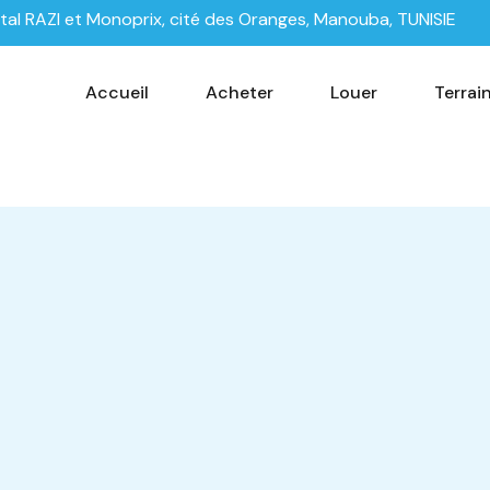
tal RAZI et Monoprix, cité des Oranges, Manouba, TUNISIE
Accueil
Acheter
Louer
Terrai