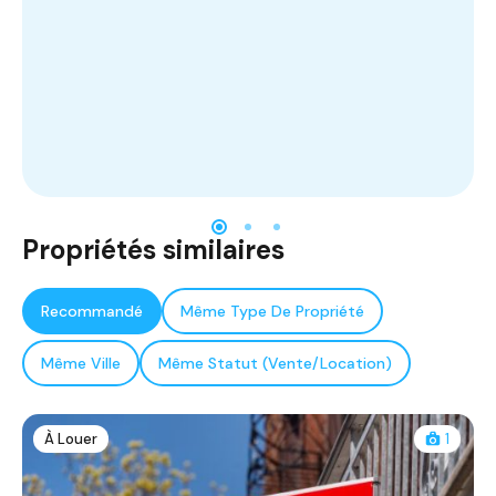
Propriétés similaires
Recommandé
Même Type De Propriété
Même Ville
Même Statut (Vente/Location)
À Louer
1