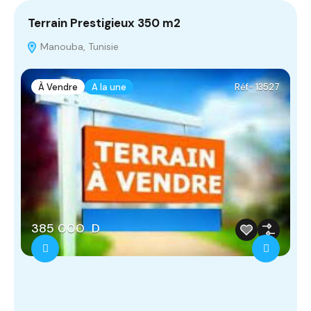
Terrain Prestigieux 350 m2
T
‫‪Manouba, Tunisie
À Vendre
A la une
Réf- 13527
385 000 D