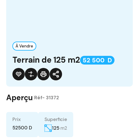
À Vendre
Terrain de 125 m2
52 500 D
Aperçu
|
Réf-
31372
Prix
Superficie
52500 D
125
m2