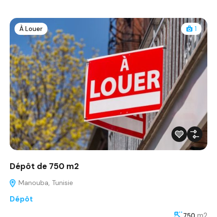
À Louer
1
Dépôt de 750 m2
Manouba, Tunisie
Dépôt
m2
750