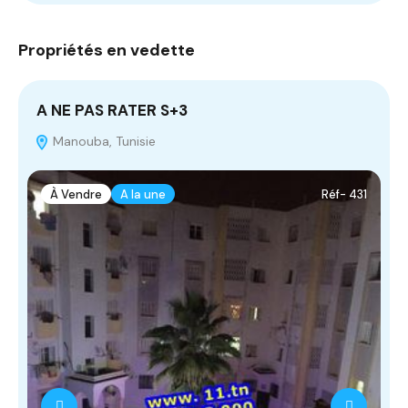
Propriétés en vedette
A NE PAS RATER S+3
T
Manouba, Tunisie
À Vendre
A la une
Réf- 431