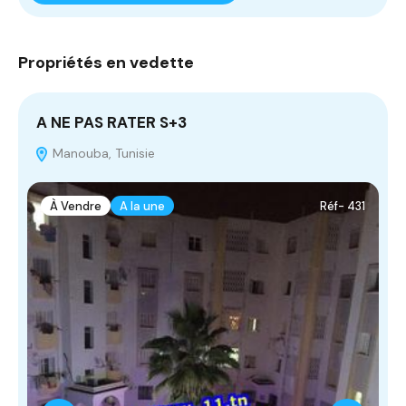
Propriétés en vedette
A NE PAS RATER S+3
T
Manouba, Tunisie
À Vendre
A la une
Réf- 431