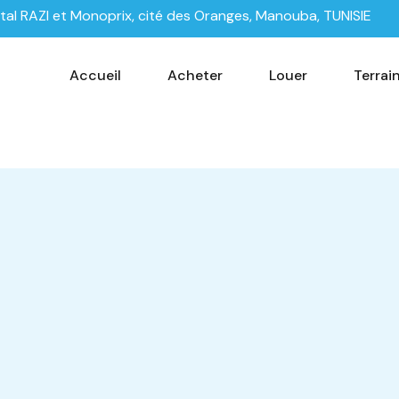
tal RAZI et Monoprix, cité des Oranges, Manouba, TUNISIE
Accueil
Acheter
Louer
Terrai