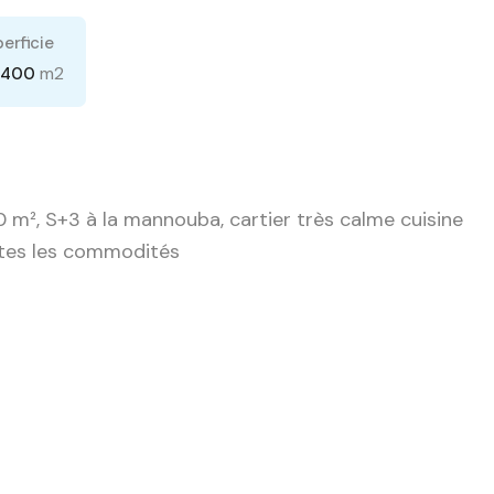
erficie
m2
400
0 m², S+3 à la mannouba, cartier très calme cuisine
utes les commodités