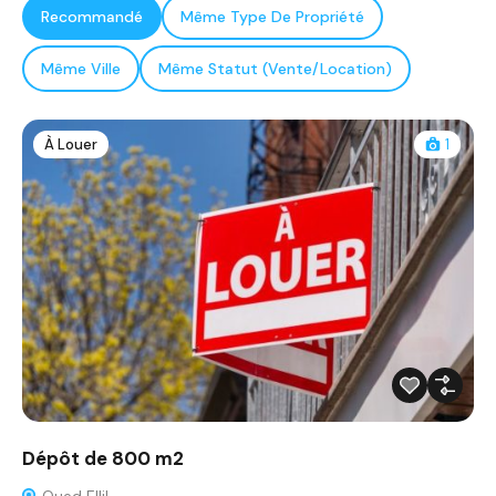
Recommandé
Même Type De Propriété
Même Ville
Même Statut (Vente/Location)
À Louer
1
Dépôt de 800 m2
Oued Ellil