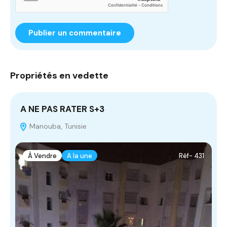
Propriétés en vedette
A NE PAS RATER S+3
T
Manouba, Tunisie
À Vendre
A la une
Réf- 431