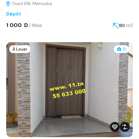
Oued Ellil, Manouba
Dépôt
1 000 D
/ Mois
m2
180
À Louer
13