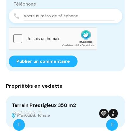
Téléphone
Propriétés en vedette
Terrain Prestigieux 350 m2
A
385 000 D
‫‪Manouba, Tunisie