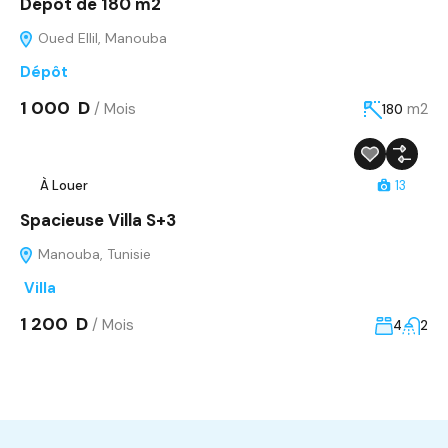
Dépôt de 180 m2
Oued Ellil, Manouba
Dépôt
1 000 D
/ Mois
m2
180
À Louer
13
Spacieuse Villa S+3
Manouba, Tunisie
Villa
1 200 D
/ Mois
4
2