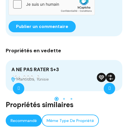
Propriétés en vedette
A NE PAS RATER S+3
T
124 000 D
Manouba, Tunisie
À Vendre
A la une
Réf- 431
Propriétés similaires
Recommandé
Même Type De Propriété