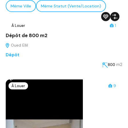
Même Ville
Même Statut (Vente/Location)
À Louer
1
Dépôt de 800 m2
Oued Ellil
Dépôt
m2
800
À Louer
9