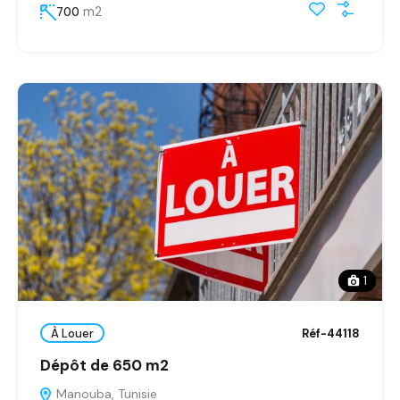
m2
700
1
À Louer
Réf-44118
Dépôt de 650 m2
Manouba, Tunisie