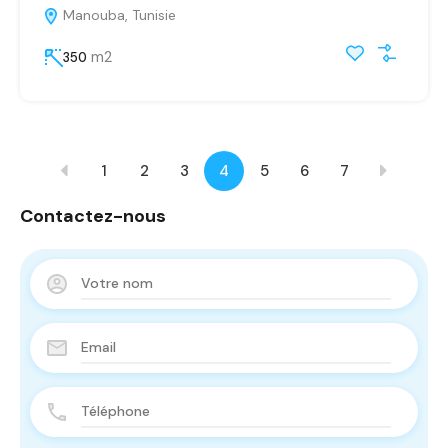
Manouba, Tunisie
m2
350
1
2
3
4
5
6
7
Contactez-nous