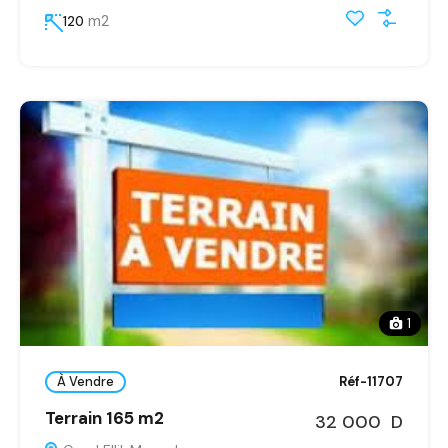
m2
120
1
À Vendre
Réf-11707
Terrain 165 m2
32 000 D