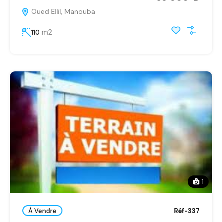
Oued Ellil, Manouba
m2
110
1
À Vendre
Réf-337