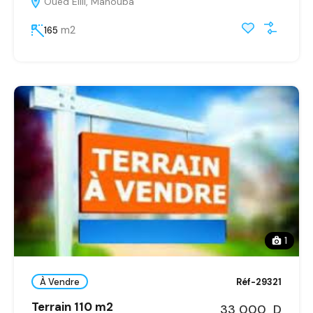
Oued Ellil, Manouba
m2
165
1
À Vendre
Réf-29321
Terrain 110 m2
33 000 D