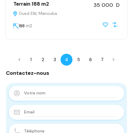
Terrain 188 m2
35 000 D
Oued Ellil, Manouba
m2
188
1
2
3
4
5
6
7
Contactez-nous