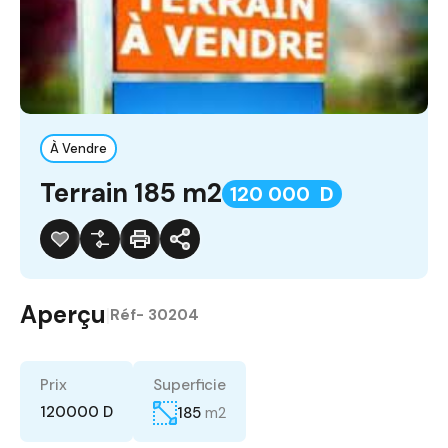
À Vendre
Terrain 185 m2
120 000 D
Aperçu
|
Réf-
30204
Prix
Superficie
120000 D
185
m2