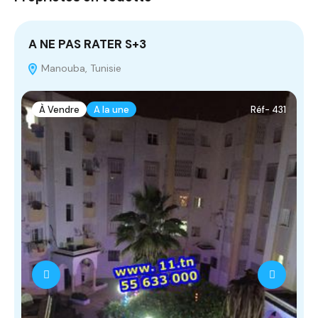
A NE PAS RATER S+3
T
Manouba, Tunisie
À Vendre
A la une
Réf- 431