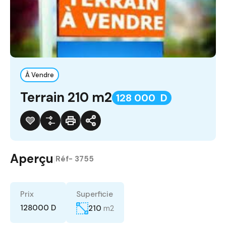
À Vendre
Terrain 210 m2
128 000 D
Aperçu
|
Réf-
3755
Prix
Superficie
128000 D
210
m2