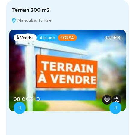
Terrain 200 m2
A
Manouba, Tunisie
À Vendre
A la une
FORSA
Réf- 509
98 000 D