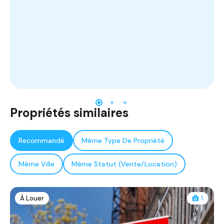
Propriétés similaires
Recommandé
Même Type De Propriété
Même Ville
Même Statut (Vente/Location)
À Louer
1