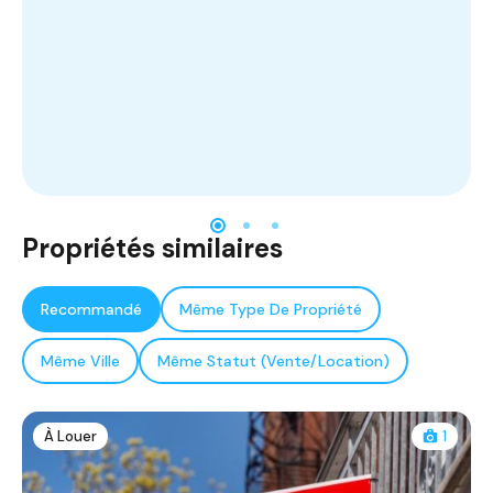
Propriétés similaires
Recommandé
Même Type De Propriété
Même Ville
Même Statut (Vente/Location)
À Louer
1