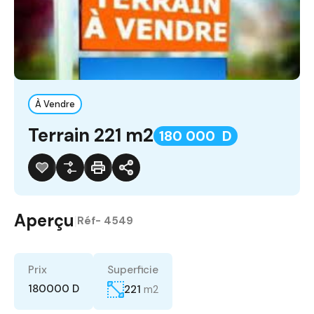
À Vendre
Terrain 221 m2
180 000 D
Aperçu
|
Réf-
4549
Prix
Superficie
180000 D
221
m2